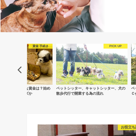
フランチャイズ比較
ター、キャットシッター、犬の
ペットシッターのフランチャイズ比較！Ｆ
ペ
開業する為の流れ
Ｃ会社３社の特徴や加盟金について
ト
お役立ち