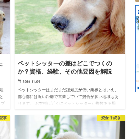
た
ペットシッターの差はどこでつくの
か？資格、経験、その他要因を解説
2016.11.09
雇
ペットシッターはまだまだ認知度が低い業界とはいえ、
と
都心部には近い距離で営業していて競合が多い地域もあ
、プ
ります。 お客様は近くにペットシッターが複数ある場
っ
合、色々比較検討をした上で依頼をする事になります
が、その際、信頼され選…
記事
資金 手続き