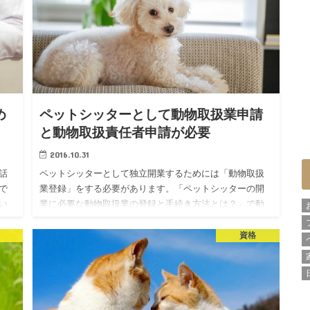
め
ペットシッターとして動物取扱業申請
と動物取扱責任者申請が必要
2016.10.31
話
ペットシッターとして独立開業するためには「動物取扱
で
業登録」をする必要があります。「ペットシッターの開
い
業に必要な動物取扱業の登録と手続き方法とは？」で動
夫
物取扱業登録の流れについてお話ししましたが、ここで
はもう少し掘り下げて…
資格