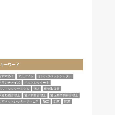
キーワード
おすすめ！
アルバイト
オレンジペットシッター
フランチャイズ
ペットシッター士
ペットシッターＳＯＳ
個人
動物取扱業
家庭動物管理士
愛犬飼育管理士
愛玩動物飼養管理士
日本ペットシッターサービス
独立
起業
開業