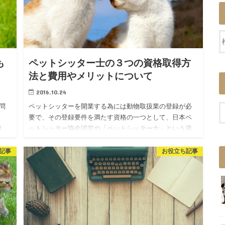
も
ペットシッター士の３つの資格取得方
法と費用やメリットについて
2016.10.24
問
ペットシッターを開業する為には動物取扱業の登録が必
要で、その登録要件を満たす資格の一つとして、日本ペ
し
ットシッター協会認定の「ペットシッター士」という資
所
格があります。（※2020年6月からは資格＋半年間の実務
経験か一年間の…
記事
お役立ち記事