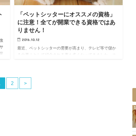
ト
「ペットシッターにオススメの資格」
に注意！全てが開業できる資格ではあ
りません！
2016.10.12
改
サ
最近、ペットシッターの需要が高まり、テレビ等で儲か
業
る仕事！として紹介される事も多くなってきました。そ
い
れと同時に「ペットシッターの開業に役に立つ」「ペッ
トシッターにオススメ！」と宣伝する資格も増えてきま
した。 一見これらの…
1
2
>