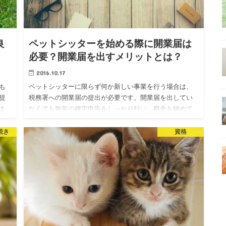
良
ペットシッターを始める際に開業届は
必要？開業届を出すメリットとは？
2016.10.17
も
ペットシッターに限らず何か新しい事業を行う場合は、
提
税務署への開業届の提出が必要です。開業届を出してい
ま
なくても毎年の確定申告をしっかり行い、税金を納めて
が
いれば特にペナルティはありませんが、開業届を出す事
によって得られるメリ…
続き
資格