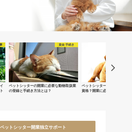
き
資格
業
ペットシッターになるために取るならどの
ペットシッター開業に必要な資
資格？開業に必要な資格と取得方法
るなら個人かフランチャイズか
ペットシッター開業独立サポート