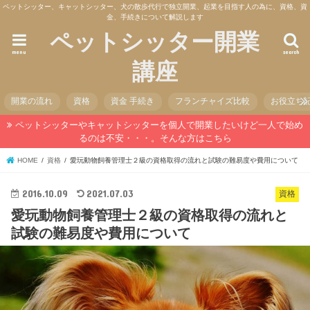
ペットシッター、キャットシッター、犬の散歩代行で独立開業、起業を目指す人の為に、資格、資
金、手続きについて解説します
ペットシッター開業
menu
search
講座
開業の流れ
資格
資金 手続き
フランチャイズ比較
お役立ち
ペットシッターやキャットシッターを個人で開業したいけど一人で始め
るのは不安・・・。そんな方はこちら
HOME
資格
愛玩動物飼養管理士２級の資格取得の流れと試験の難易度や費用について
2016.10.09
2021.07.03
資格
愛玩動物飼養管理士２級の資格取得の流れと
試験の難易度や費用について