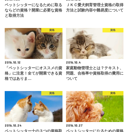
ペットシッターになるために取る
ＪＫＣ愛犬飼育管理士資格の取得
ならどの資格？開業に必要な資格
方法と試験内容や難易度について
と取得方法
資格
資格
2016.10.12
2016.10.4
「ペットシッターにオススメの資
家庭動物管理士とは？テキスト、
格」に注意！全てが開業できる資
問題、合格率や資格取得の費用に
格ではありま…
ついて
資格
資格
2016.10.24
2016.10.27
ペットシッター士の３つの資格取
ペットシッターになるための資格