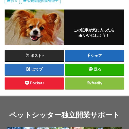
独立
愛玩動物飼養管理士
この記事が気に入ったら
いいねしよう！
ポスト
シェア
2
はてブ
送る
Pocket
feedly
1
ペットシッター独立開業サポート