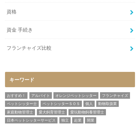
資格
資金 手続き
フランチャイズ比較
キーワード
おすすめ！
アルバイト
オレンジペットシッター
フランチャイズ
ペットシッター士
ペットシッターＳＯＳ
個人
動物取扱業
家庭動物管理士
愛犬飼育管理士
愛玩動物飼養管理士
日本ペットシッターサービス
独立
起業
開業